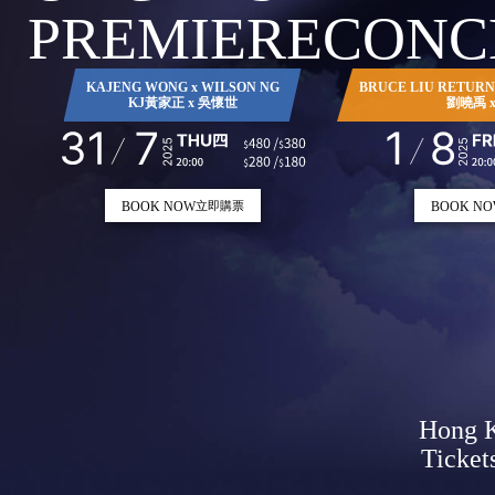
PREMIERE
CONC
KAJENG WONG x WILSON NG
BRUCE LIU RETURN
KJ黃家正 x 吳懷世
劉曉禹 
BOOK NOW
BOOK N
立即購票
Hong K
Ticket