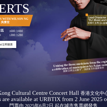
ERTS
S WITH WILSON NG
x 吳懷世
OW
立即購票
Uniting the finest musicians from the regi
a celebration of masterpieces by Asian co
匯聚亞洲頂尖樂手，演繹東方作曲家鉅作
ong Cultural Centre Concert Hall
香港文化中
s are available at URBTIX from 2 June 2025 
門票由 2025年6月2日 起在城市售票網發售