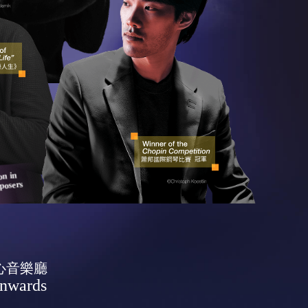
on in
mposers
心音樂廳
onwards