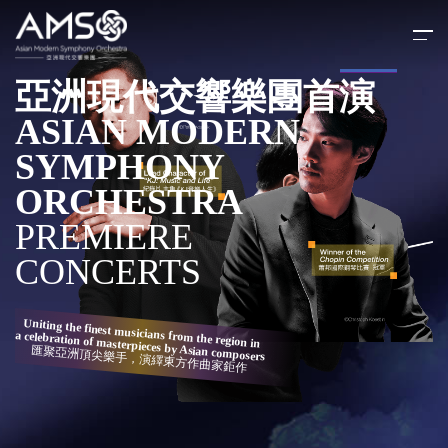
亞洲現代交響樂團首演
ASIAN MODERN
SYMPHONY
ORCHESTRA
PREMIERE
CONCERTS
Uniting the finest musicians from the region in
a celebration of masterpieces by Asian composers
匯聚亞洲頂尖樂手，演繹東方作曲家鉅作