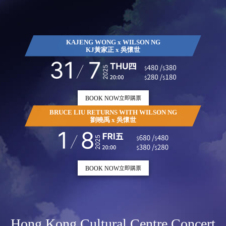
KAJENG WONG x WILSON NG
KJ黃家正 x 吳懷世
BOOK NOW
立即購票
BRUCE LIU RETURNS WITH WILSON NG
劉曉禹 x 吳懷世
BOOK NOW
立即購票
Hong Kong Cultural Centre Concert